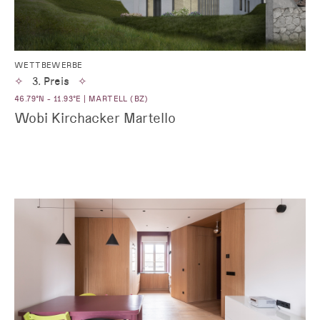
WETTBEWERBE
✧
3. Preis
✧
46.79°N - 11.93°E | MARTELL (BZ)
Wobi Kirchacker Martello