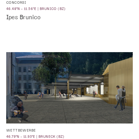
CONCORSI
46.48°N - 11.56°E | BRUNICO (BZ)
Ipes Brunico
WETTBEWERBE
46.79°N - 11.93°E | BRUNECK (BZ)