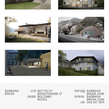
Casa della comunità di
Erweiterung eines
Fortezza
Bauernhofs in Afing
Tschurtschenthaler Park
Wobi Kirchacker Martell
Bruneck