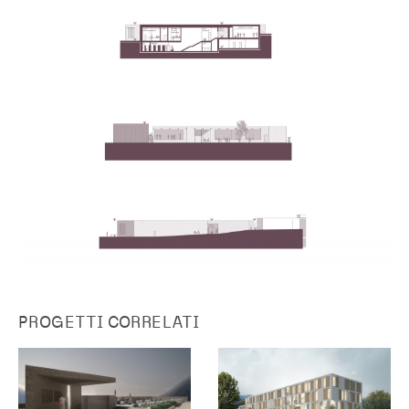
PROGETTI CORRELATI
Ampliamento cimitero di
Ipes Brunico
Trens