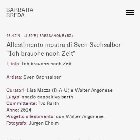
BARBARA
BREDA
46.42°N - 11.39°E | BRESSANONE (BZ)
Allestimento mostra di Sven Sachsalber
"Ich brauche noch Zeit"
Titolo:
Ich brauche noch Zeit
Artista:
Sven Sachsalber
Curatori:
Lisa Mazza (B-A-U) e Walter Angonese
Luogo:
spazio espositivo b
art
h
Committente:
Ivo Barth
Anno:
2024
Progetto allestimento:
con Walter Angonese
Fotografo:
Jürgen Eheim